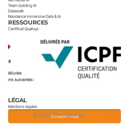
Team building IA
Datawalk
Résidence immersive Data & IA
RESSOURCES
Certificat Qualiopi
LÉGAL
Mentions légales
© 2023. Designed by 
Lechaudron.io
Contactez-nous